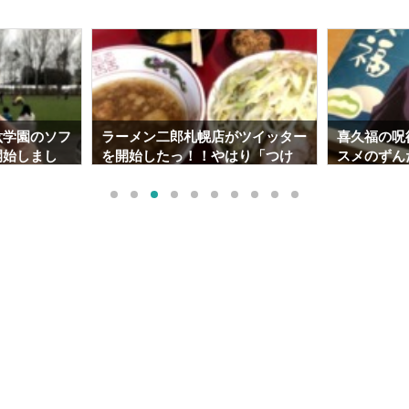
紘学園のソフ
ラーメン二郎札幌店がツイッター
喜久福の呪
開始しまし
を開始したっ！！やはり「つけ
スメのずん
情報】
麺」は美味かった･･･。
でも通販出