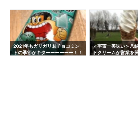
つ
2021年もガリガリ君チョコミン
＜宇宙一美味い＞八
トの季節がキターーーーーー！！
トクリームが営業を
【今年もTシャツ当てよう】
た！！【2021年最新