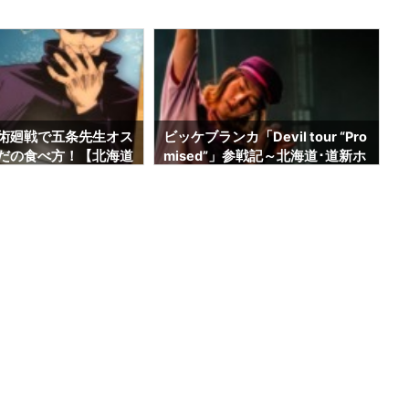
術廻戦で五条先生オス
ビッケブランカ「Devil tour “Pro
だの食べ方！【北海道
mised”」参戦記～北海道･道新ホ
来ます】
ール～