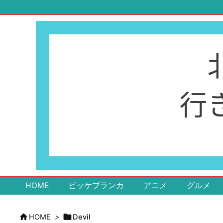
HOME
ビッケブランカ
アニメ
グルメ


HOME
>
Devil