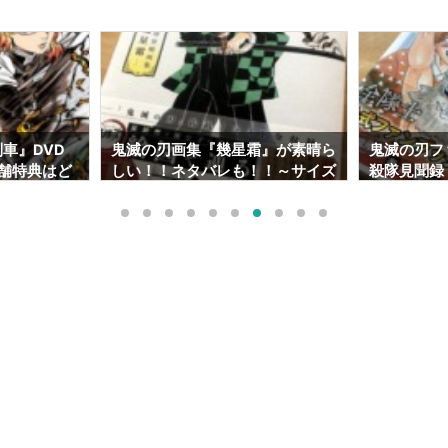
車』DVD
鬼滅の刃画集『幾星霜』が素晴ら
鬼滅の刃フ
店舗特典はど
しい！！ネタバレも！！～サイズ
殺隊見聞録
道でも予約出
や内容～【北海道でも売ってま
ぎ！～ネタ
す】
も！～【北