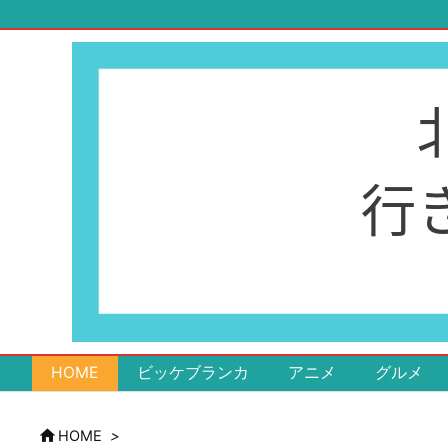
HOME
ビッケブランカ
アニメ
グルメ

HOME
>