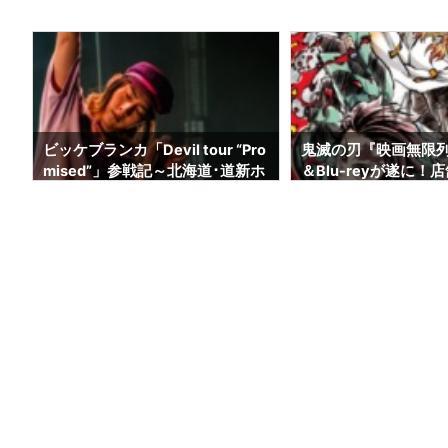
ス
ビッケブランカ「Devil tour “Pro
鬼滅の刃『映画無限列
道
mised”」参戦記～北海道･道新ホ
＆Blu-reyが遂に！
ール～
こがいい！？【北海
来ます】