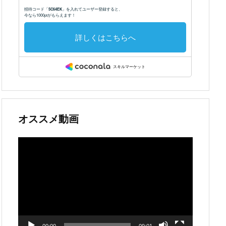
オススメ動画
動
画
プ
レ
ー
ヤ
ー
00:00
09:01