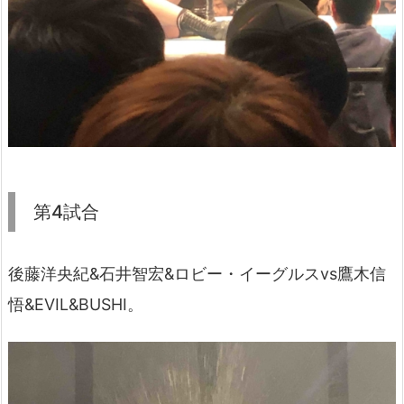
第4試合
後藤洋央紀&石井智宏&ロビー・イーグルスvs鷹木信
悟&EVIL&BUSHI。