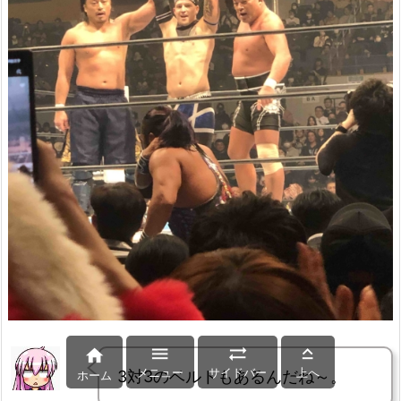




メニュー
サイドバー
上へ
3対3のベルトもあるんだね～。
ホーム