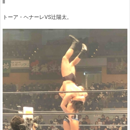
トーア・ヘナーレVS辻陽太。