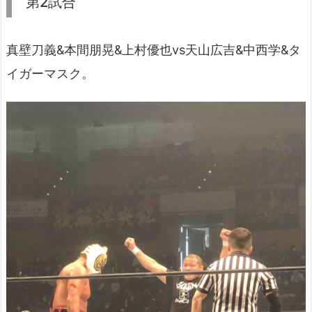
第2試合
真壁刀義&本間朋晃&上村優也vs天山広吉&中西学&タ
イガーマスク。