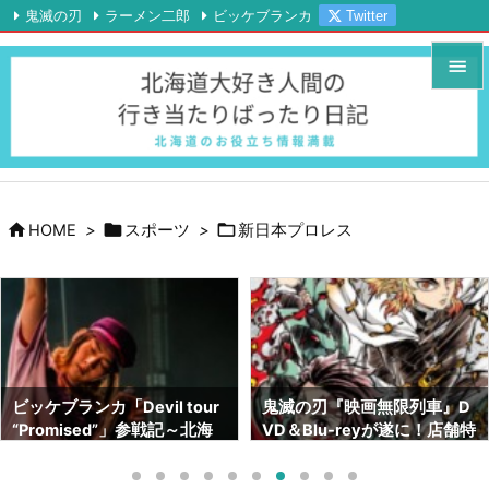
鬼滅の刃
ラーメン二郎
ビッケブランカ
Twitter

Instagram
YouTube
RSS
Feedly


メニュ

サイド




HOME
>
スポーツ
>
新日本プロレス
前へ

次へ

検索
鬼滅の刃『映画無限列車』D
鬼滅の刃画集『幾星霜』が素
VD＆Blu-reyが遂に！店舗特
晴らしい！！ネタバレも！！
典はどこがいい！？【北海道
～サイズや内容～【北海道で
でも予約出来ます】
も売ってます】