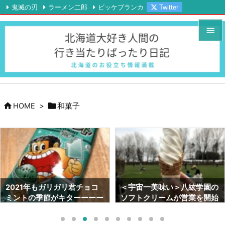
鬼滅の刃
ラーメン二郎
ビッケブランカ
Twitter

Instagram
YouTube
RSS
Feedly


メニュ

サイド



HOME
>
和菓子
前へ

次へ

検索
2021年もガリガリ君チョコ
＜宇宙一美味い＞八紘学園の
ミントの季節がキターーーー
ソフトクリームが営業を開始
ーー！！【今年もTシャツ当
しました！！【2021年最新
てよう】
情報】