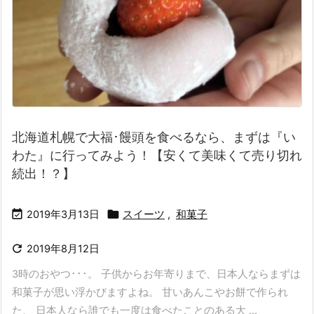
北海道札幌で大福･饅頭を食べるなら、まずは『い
わた』に行ってみよう！【安くて美味くて売り切れ
続出！？】


2019年3月13日
スイーツ
,
和菓子

2019年8月12日
3時のおやつ･･･。 子供からお年寄りまで、日本人ならまずは
和菓子が思い浮かびますよね。 甘いあんこやお餅で作られ
た、 日本人なら誰でも一度は食べたことのある大 ...