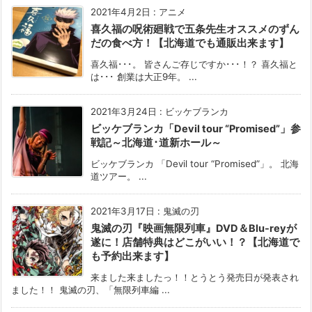
2021年4月2日
:
アニメ
喜久福の呪術廻戦で五条先生オススメのずん
だの食べ方！【北海道でも通販出来ます】
喜久福･･･。 皆さんご存じですか･･･！？ 喜久福と
は･･･ 創業は大正9年。 ...
2021年3月24日
:
ビッケブランカ
ビッケブランカ「Devil tour “Promised”」参
戦記～北海道･道新ホール～
ビッケブランカ 「Devil tour “Promised”」。 北海
道ツアー。 ...
2021年3月17日
:
鬼滅の刃
鬼滅の刃『映画無限列車』DVD＆Blu-reyが
遂に！店舗特典はどこがいい！？【北海道で
も予約出来ます】
来ました来ましたっ！！とうとう発売日が発表され
ました！！ 鬼滅の刃、「無限列車編 ...