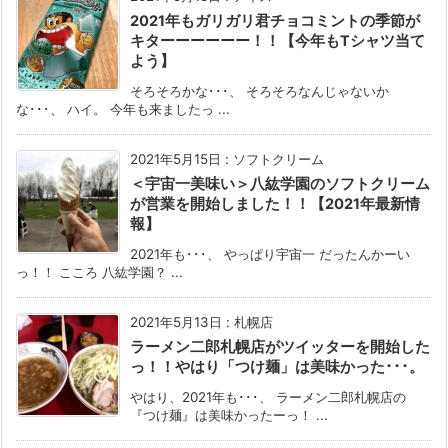
2021年もガリガリ君チョコミントの季節が
キターーーーーー！！【今年もTシャツ当て
よう】
そろそろかな･･･、 そろそろなんじゃないか
な･･･、 ハイ。 今年も来ましたっ ...
2021年5月15日
:
ソフトクリーム
＜宇宙一美味い＞八紘学園のソフトクリーム
が営業を開始しました！！【2021年最新情
報】
2021年も･･･、 やっぱり宇宙一 だったんかーい
っ！！ こころ 八紘学園？ ...
2021年5月13日
:
札幌店
ラーメン二郎札幌店がツイッターを開始した
っ！！やはり「つけ麺」は美味かった･･･。
やはり、2021年も･･･、 ラーメン二郎札幌店の
『つけ麺』は美味かったーっ！ ...