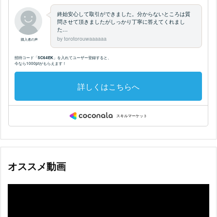
オススメ動画
動
画
プ