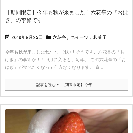
【期間限定】今年も秋が来ました！六花亭の『おは
ぎ』の季節です！


2019年9月25日
六花亭
,
スイーツ
,
和菓子
今年も秋が来ましたね･･･。 はい！そうです、六花亭の『お
はぎ』の季節が！！ 9月に入ると、毎年、 この六花亭の「お
はぎ」が食べたくなって仕方なくなります。 春 ...
記事を読む
【期間限定】今年 ...