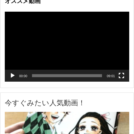
オススメ動画
動
画
プ
レ
ー
ヤ
ー
00:00
09:01
今すぐみたい人気動画！