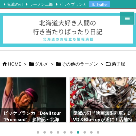
鬼滅の刃
ラーメン二郎
ビッケブランカ
Twitter

Instagram
YouTube
RSS
Feedly


メニュ

サイド





HOME
>
グルメ
>
その他のラーメン
>
弟子屈
前へ

次へ

検索
鬼滅の刃『映画無限列車』D
鬼滅の刃画集『幾星霜』が素
VD＆Blu-reyが遂に！店舗特
晴らしい！！ネタバレも！！
典はどこがいい！？【北海道
～サイズや内容～【北海道で
でも予約出来ます】
も売ってます】