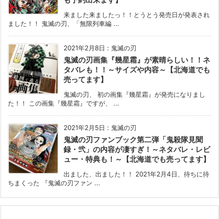
来ました来ましたっ！！とうとう発売日が発表され
ました！！ 鬼滅の刃、「無限列車編 ...
2021年2月8日
:
鬼滅の刃
鬼滅の刃画集『幾星霜』が素晴らしい！！ネ
タバレも！！～サイズや内容～【北海道でも
売ってます】
鬼滅の刃、 初の画集『幾星霜』が発売になりまし
た！！ この画集『幾星霜』ですが、 ...
2021年2月5日
:
鬼滅の刃
鬼滅の刃ファンブック第二弾「鬼殺隊見聞
録・弐」の内容が凄すぎ！～ネタバレ・レビ
ュー・特典も！～【北海道でも売ってます】
出ました、出ました！！ 2021年2月4日、待ちに待
ちまくった 『鬼滅の刃ファン ...