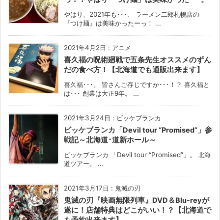
やはり、2021年も･･･、 ラーメン二郎札幌店の
『つけ麺』は美味かったーっ！ ...
2021年4月2日
:
アニメ
喜久福の呪術廻戦で五条先生オススメのずん
だの食べ方！【北海道でも通販出来ます】
喜久福･･･。 皆さんご存じですか･･･！？ 喜久福と
は･･･ 創業は大正9年。 ...
2021年3月24日
:
ビッケブランカ
ビッケブランカ「Devil tour “Promised”」参
戦記～北海道･道新ホール～
ビッケブランカ 「Devil tour “Promised”」。 北海
道ツアー。 ...
2021年3月17日
:
鬼滅の刃
鬼滅の刃『映画無限列車』DVD＆Blu-reyが
遂に！店舗特典はどこがいい！？【北海道で
も予約出来ます】