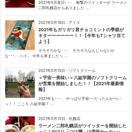
2021年5月某日･･･、 衝撃のツイッターが ラーメン
二郎札幌店からありました ...
2021年5月18日
:
アイス
2021年もガリガリ君チョコミントの季節が
キターーーーーー！！【今年もTシャツ当て
よう】
そろそろかな･･･、 そろそろなんじゃないか
な･･･、 ハイ。 今年も来ましたっ ...
2021年5月15日
:
ソフトクリーム
＜宇宙一美味い＞八紘学園のソフトクリーム
が営業を開始しました！！【2021年最新情
報】
2021年も･･･、 やっぱり宇宙一 だったんかーい
っ！！ こころ 八紘学園？ ...
2021年5月13日
:
札幌店
ラーメン二郎札幌店がツイッターを開始した
っ！！やはり「つけ麺」は美味かった･･･。