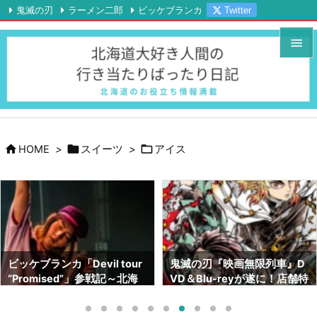
鬼滅の刃
ラーメン二郎
ビッケブランカ
Twitter

Instagram
YouTube
RSS
Feedly


メニュ

サイド




HOME
>
スイーツ
>
アイス
前へ

次へ

検索
鬼滅の刃『映画無限列車』D
鬼滅の刃画集『幾星霜』が素
VD＆Blu-reyが遂に！店舗特
晴らしい！！ネタバレも！！
典はどこがいい！？【北海道
～サイズや内容～【北海道で
でも予約出来ます】
も売ってます】