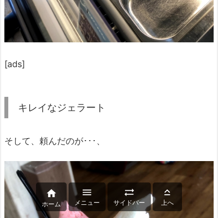
[ads]
キレイなジェラート
そして、頼んだのが･･･、




メニュー
サイドバー
上へ
ホーム