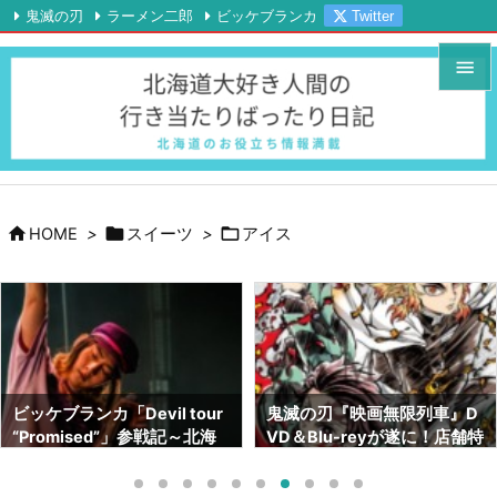
鬼滅の刃
ラーメン二郎
ビッケブランカ
Twitter

Instagram
YouTube
RSS
Feedly


メニュ

サイド




HOME
>
スイーツ
>
アイス
前へ

次へ

検索
鬼滅の刃『映画無限列車』D
鬼滅の刃画集『幾星霜』が素
VD＆Blu-reyが遂に！店舗特
晴らしい！！ネタバレも！！
典はどこがいい！？【北海道
～サイズや内容～【北海道で
でも予約出来ます】
も売ってます】