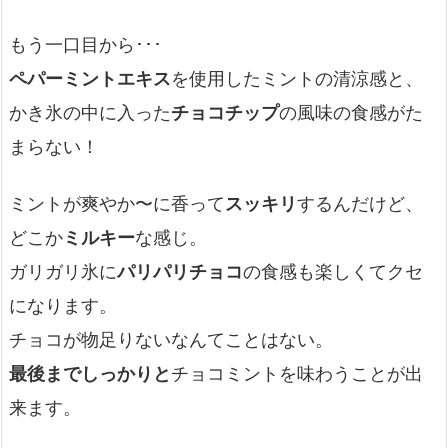
もう一口目から･･･
ペパーミントエキス
を使用したミントの清涼感と、
かき氷の中に入った
チョコチップ
の風味の食感がた
まらない！
ミントが爽やか〜に香って
スッキリ
するんだけど、
どこか
ミルキー
な感じ。
ガリガリ氷に
パリパリチョコ
の食感も楽しくてクセ
になります。
チョコが物足りないなんてことはない。
最後までしっかりと
チョコミントを味わうことが出
来ます。