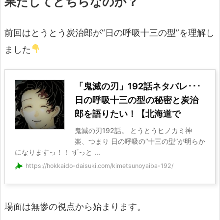
果たしてどちらなのか？
前回はとうとう炭治郎が“日の呼吸十三の型”を理解し
ました
「鬼滅の刃」192話ネタバレ･･･
日の呼吸十三の型の秘密と炭治
郎を語りたい！【北海道で
鬼滅の刃192話。 とうとうヒノカミ神
楽、つまり 日の呼吸の“十三の型”が明らか
になりますっ！！ ずっと ...
https://hokkaido-daisuki.com/kimetsunoyaiba-192/
場面は無惨の視点から始まります。