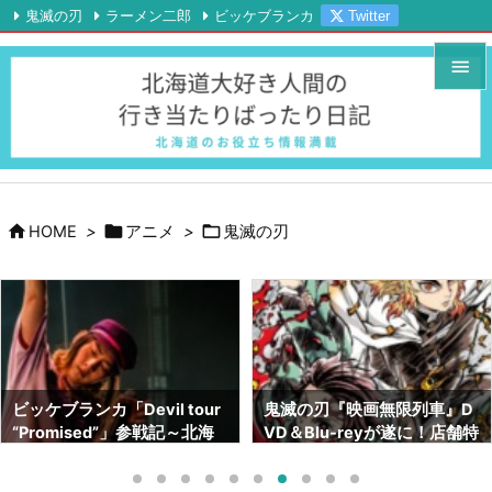
鬼滅の刃
ラーメン二郎
ビッケブランカ
Twitter

Instagram
YouTube
RSS
Feedly


メニュ

サイド




HOME
>
アニメ
>
鬼滅の刃
前へ

次へ

検索
鬼滅の刃『映画無限列車』D
鬼滅の刃画集『幾星霜』が素
VD＆Blu-reyが遂に！店舗特
晴らしい！！ネタバレも！！
典はどこがいい！？【北海道
～サイズや内容～【北海道で
でも予約出来ます】
も売ってます】