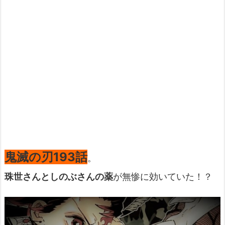
鬼滅の刃193話
。
珠世さんとしのぶさんの薬
が無惨に効いていた！？