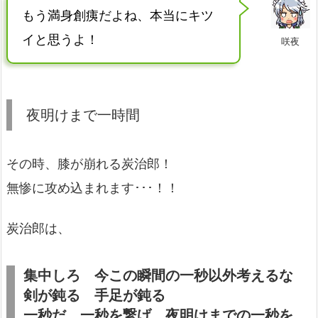
もう満身創痍だよね、本当にキツ
イと思うよ！
咲夜
夜明けまで一時間
その時、膝が崩れる炭治郎！
無惨に攻め込まれます･･･！！
炭治郎は、
集中しろ 今この瞬間の一秒以外考えるな
剣が鈍る 手足が鈍る
一秒だ 一秒を繋げ 夜明けまでの一秒を