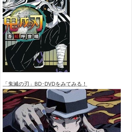
「鬼滅の刃」BD･DVDをみてみる！