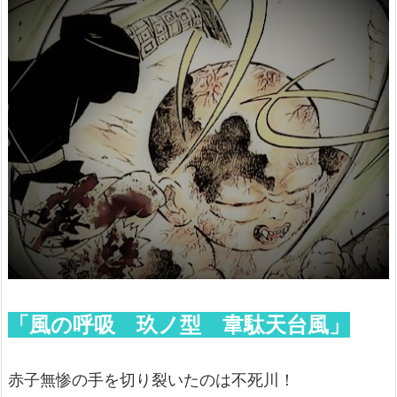
「風の呼吸 玖ノ型 韋駄天台風」
赤子無惨の手を切り裂いたのは不死川！