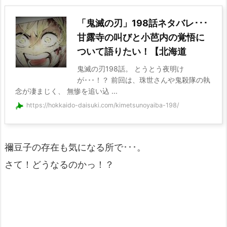
「鬼滅の刃」198話ネタバレ･･･
甘露寺の叫びと小芭内の覚悟に
ついて語りたい！【北海道
鬼滅の刃198話。 とうとう夜明け
が･･･！？ 前回は、珠世さんや鬼殺隊の執
念が凄まじく、 無惨を追い込 ...
https://hokkaido-daisuki.com/kimetsunoyaiba-198/
禰豆子の存在も気になる所で･･･。
さて！どうなるのかっ！？