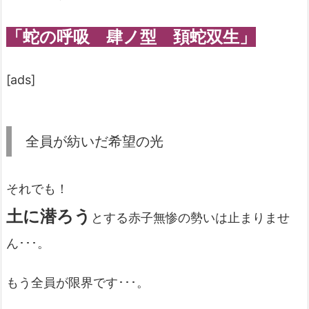
「蛇の呼吸 肆ノ型 頚蛇双生」
[ads]
全員が紡いだ希望の光
それでも！
土に潜ろう
とする赤子無惨の勢いは止まりませ
ん･･･。
もう全員が限界です･･･。