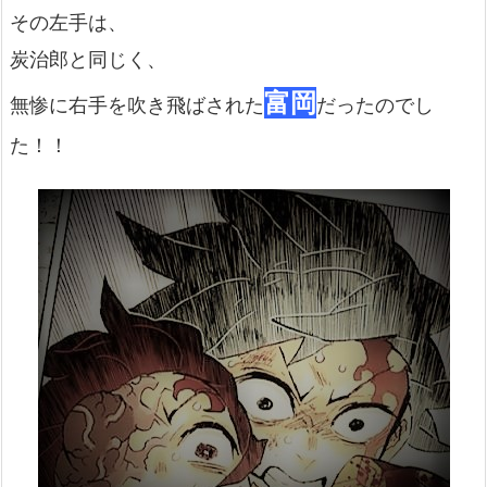
その左手は、
炭治郎と同じく、
富岡
無惨に右手を吹き飛ばされた
だったのでし
た！！