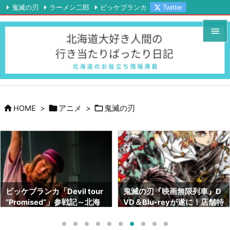
鬼滅の刃
ラーメン二郎
ビッケブランカ
Twitter

Instagram
YouTube
RSS
Feedly


メニュ

サイド




HOME
>
アニメ
>
鬼滅の刃
前へ

次へ

検索
鬼滅の刃『映画無限列車』D
鬼滅の刃画集『幾星霜』が素
VD＆Blu-reyが遂に！店舗特
晴らしい！！ネタバレも！！
典はどこがいい！？【北海道
～サイズや内容～【北海道で
でも予約出来ます】
も売ってます】