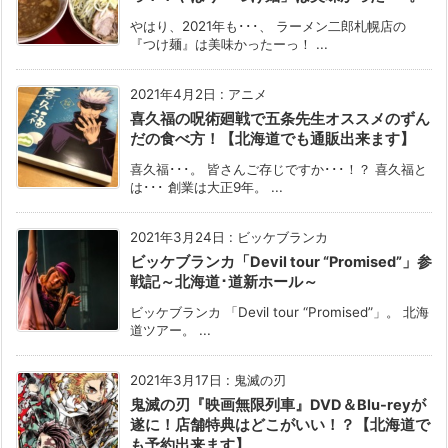
やはり、2021年も･･･、 ラーメン二郎札幌店の
『つけ麺』は美味かったーっ！ ...
2021年4月2日
:
アニメ
喜久福の呪術廻戦で五条先生オススメのずん
だの食べ方！【北海道でも通販出来ます】
喜久福･･･。 皆さんご存じですか･･･！？ 喜久福と
は･･･ 創業は大正9年。 ...
2021年3月24日
:
ビッケブランカ
ビッケブランカ「Devil tour “Promised”」参
戦記～北海道･道新ホール～
ビッケブランカ 「Devil tour “Promised”」。 北海
道ツアー。 ...
2021年3月17日
:
鬼滅の刃
鬼滅の刃『映画無限列車』DVD＆Blu-reyが
遂に！店舗特典はどこがいい！？【北海道で
も予約出来ます】