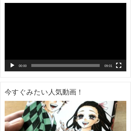
動
画
プ
レ
ー
ヤ
ー
00:00
09:01
今すぐみたい人気動画！