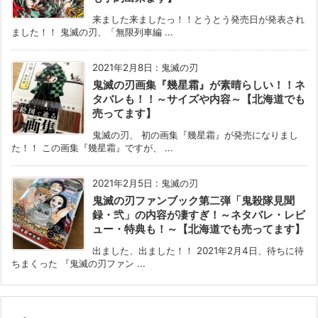
来ました来ましたっ！！とうとう発売日が発表され
ました！！ 鬼滅の刃、「無限列車編 ...
2021年2月8日
:
鬼滅の刃
鬼滅の刃画集『幾星霜』が素晴らしい！！ネ
タバレも！！～サイズや内容～【北海道でも
売ってます】
鬼滅の刃、 初の画集『幾星霜』が発売になりまし
た！！ この画集『幾星霜』ですが、 ...
2021年2月5日
:
鬼滅の刃
鬼滅の刃ファンブック第二弾「鬼殺隊見聞
録・弐」の内容が凄すぎ！～ネタバレ・レビ
ュー・特典も！～【北海道でも売ってます】
出ました、出ました！！ 2021年2月4日、待ちに待
ちまくった 『鬼滅の刃ファン ...