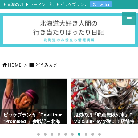
鬼滅の刃
ラーメン二郎
ビッケブランカ
Twitter

Instagram
YouTube
RSS
Feedly


メニュ

サイド



HOME
>
どうみん割
前へ

次へ

検索
鬼滅の刃『映画無限列車』D
鬼滅の刃画集『幾星霜』が素
VD＆Blu-reyが遂に！店舗特
晴らしい！！ネタバレも！！
典はどこがいい！？【北海道
～サイズや内容～【北海道で
でも予約出来ます】
も売ってます】