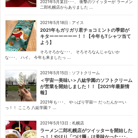
2021年5月某日･･･、 衝撃のツイッターが ラーメン
二郎札幌店からありました ...
2021年5月18日
:
アイス
2021年もガリガリ君チョコミントの季節が
キターーーーーー！！【今年もTシャツ当て
よう】
そろそろかな･･･、 そろそろなんじゃないか
な･･･、 ハイ。 今年も来ましたっ ...
2021年5月15日
:
ソフトクリーム
＜宇宙一美味い＞八紘学園のソフトクリーム
が営業を開始しました！！【2021年最新情
報】
2021年も･･･、 やっぱり宇宙一 だったんかーい
っ！！ こころ 八紘学園？ ...
2021年5月13日
:
札幌店
ラーメン二郎札幌店がツイッターを開始した
っ！！やはり「つけ麺」は美味かった･･･。