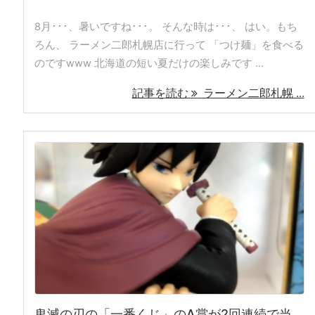
8月･･･、暑いですね･･･。 そんな時は･･･、 はい。もち
ろん、 ラーメン二郎札幌店に行って 「つけ麺」を食べる
のですwww 北海道の短い夏だけの楽しみです ...
記事を読む
ラーメン二郎札幌 ...
鬼滅の刃の「一番くじ」のA賞が2回連続で当