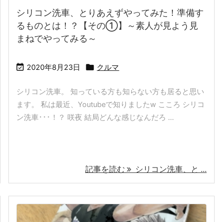
シリコン洗車、とりあえずやってみた！準備す
るものとは！？【その①】～素人が見よう見
まねでやってみる～


2020年8月23日
クルマ
シリコン洗車。 知っている方も知らない方も居ると思い
ます。 私は最近、Youtubeで知りましたw こころ シリコ
ン洗車･･･！？ 咲夜 結局どんな感じなんだろ ...
記事を読む
シリコン洗車、と ...