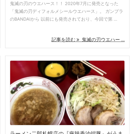
鬼滅の刃のウエハース！！ 2020年7月に発売となった
「鬼滅の刃ディフォルメシールウエハース」。 ガンプラ
のBANDAIから 以前にも発売されており、今回で第 ...
記事を読む
鬼滅の刃ウエハー ...
ラーメン二郎札幌店の『麻辣香油端豚』がうま