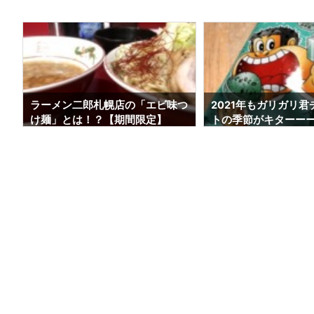
つ
2021年もガリガリ君チョコミン
＜宇宙一美味い＞八
トの季節がキターーーーーー！！
トクリームが営業を
【今年もTシャツ当てよう】
た！！【2021年最新