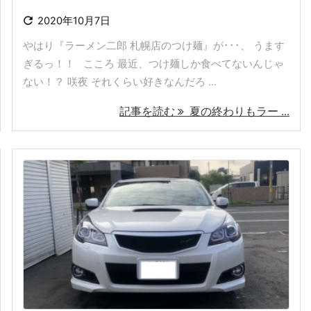

2020年10月7日
やはり『ラーメン二郎 札幌店のつけ麺』が･･･、 うます
ぎるっ！！ こころ 最近、つけ麺しか食べてないんじゃ
ない！？ 咲夜 それくらい好きなんだろ ...
記事を読む
夏の終わりもラー ...