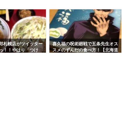
術廻戦で五条先生オス
ビッケブランカ「Devil tour “Pro
だの食べ方！【北海道
mised”」参戦記～北海道･道新ホ
来ます】
ール～