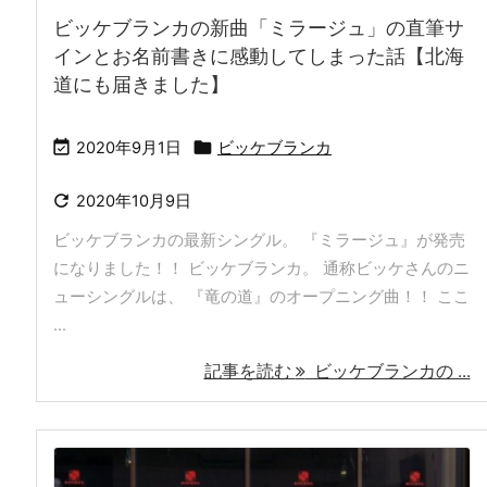
ビッケブランカの新曲「ミラージュ」の直筆サ
インとお名前書きに感動してしまった話【北海
道にも届きました】


2020年9月1日
ビッケブランカ

2020年10月9日
ビッケブランカの最新シングル。 『ミラージュ』が発売
になりました！！ ビッケブランカ。 通称ビッケさんのニ
ューシングルは、 『竜の道』のオープニング曲！！ ここ
...
記事を読む
ビッケブランカの ...