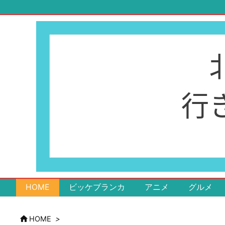
HOME
ビッケブランカ
アニメ
グルメ

HOME
>