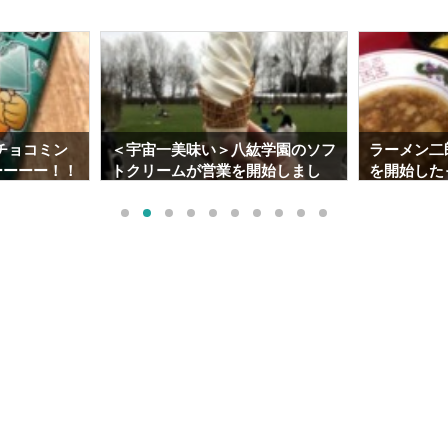
紘学園のソフ
ラーメン二郎札幌店がツイッター
喜久福の呪
開始しまし
を開始したっ！！やはり「つけ
スメのずん
情報】
麺」は美味かった･･･。
でも通販出