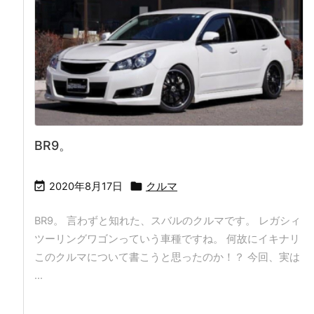
BR9。


2020年8月17日
クルマ
BR9。 言わずと知れた、スバルのクルマです。 レガシィ
ツーリングワゴンっていう車種ですね。 何故にイキナリ
このクルマについて書こうと思ったのか！？ 今回、実は
...