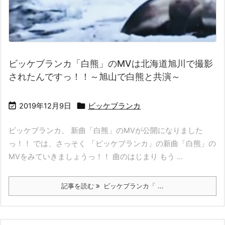
ビッケブランカ「白熊」のMVは北海道旭川で撮影
されたんですっ！！～旭山で白熊と共演～


2019年12月9日
ビッケブランカ
ビッケブランカ、 新曲「白熊」のMVが公開になりました
っ！！ では、さっそく 「ビッケブランカ」の新曲「白熊」の
MVをみていきましょうっ！！ 曲のはじまり もう ...
記事を読む
ビッケブランカ「 ...