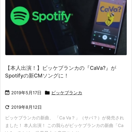
【本人出演！】ビッケブランカの『CaVa?』が
Spotifyの新CMソングに！


2019年5月17日
ビッケブランカ

2019年8月12日
ビッケブランカの新曲、 「Ca Va？」（サバ？）が発売され
ました！ 本人出演！ この我らがビッケブランカの新曲「Ca