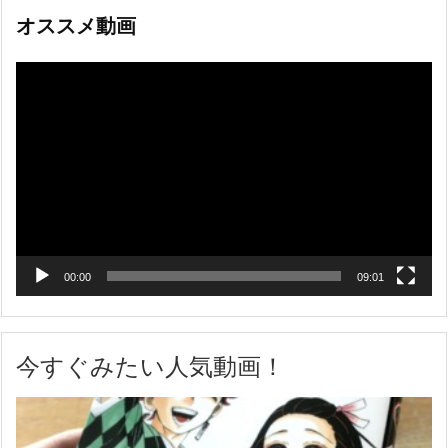
オススメ動画
動
画
プ
レ
ー
ヤ
ー
00:00
09:01
今すぐみたい人気動画！