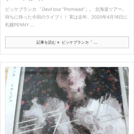
ビッケブランカ 「Devil tour “Promised”」。 北海道ツアー。
待ちに待った今回のライブ！！ 実は去年、2020年4月18日に
札幌PENNY ...
記事を読む
ビッケブランカ「 ...