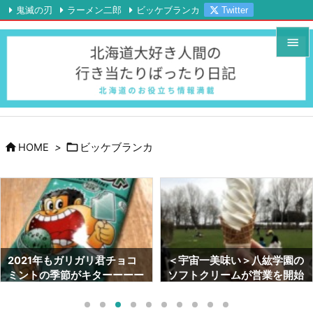
鬼滅の刃
ラーメン二郎
ビッケブランカ
Twitter

Instagram
YouTube
RSS
Feedly


メニュ

サイド



HOME
>
ビッケブランカ
前へ

次へ

検索
＜宇宙一美味い＞八紘学園の
ラーメン二郎札幌店がツイッ
ソフトクリームが営業を開始
ターを開始したっ！！やはり
しました！！【2021年最新
「つけ麺」は美味かっ
情報】
た･･･。