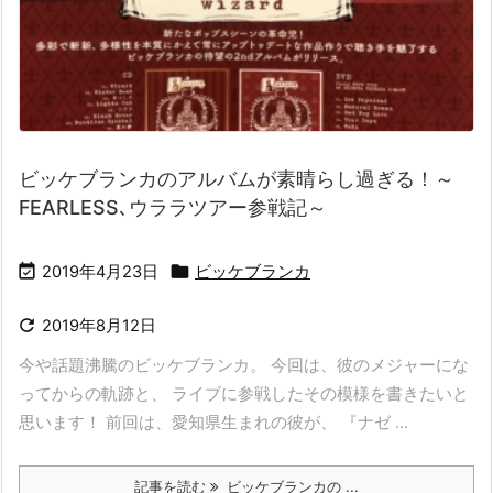
ビッケブランカのアルバムが素晴らし過ぎる！～
FEARLESS､ウララツアー参戦記～


2019年4月23日
ビッケブランカ

2019年8月12日
今や話題沸騰のビッケブランカ。 今回は、彼のメジャーにな
ってからの軌跡と、 ライブに参戦したその模様を書きたいと
思います！ 前回は、愛知県生まれの彼が、 『ナゼ ...
記事を読む
ビッケブランカの ...