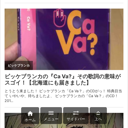




メニュー
サイドバー
上へ
ホーム