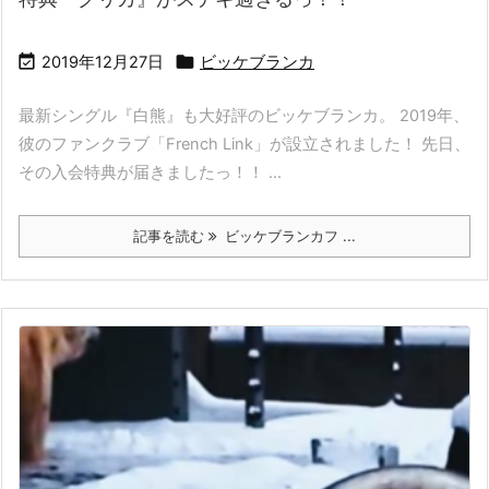


2019年12月27日
ビッケブランカ
最新シングル『白熊』も大好評のビッケブランカ。 2019年、
彼のファンクラブ「French Link」が設立されました！ 先日、
その入会特典が届きましたっ！！ ...
記事を読む
ビッケブランカフ ...