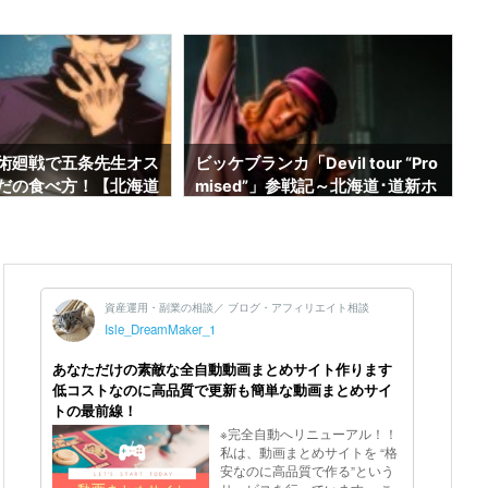
術廻戦で五条先生オス
ビッケブランカ「Devil tour “Pro
だの食べ方！【北海道
mised”」参戦記～北海道･道新ホ
来ます】
ール～