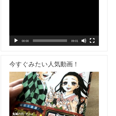
画
プ
レ
ー
ヤ
ー
00:00
09:01
今すぐみたい人気動画！