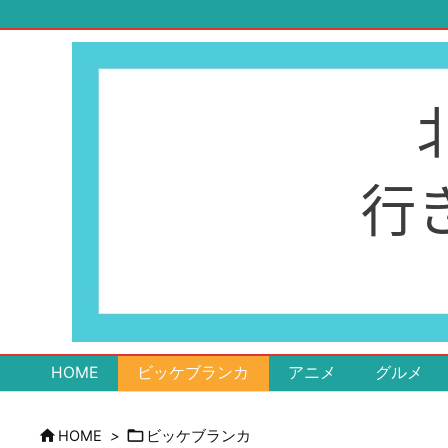
HOME
ビッケブランカ
アニメ
グルメ


HOME
>
ビッケブランカ