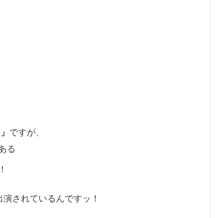
?」
ですが、
ある
！
出演されているんですッ！