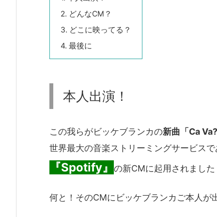
2.
どんなCM？
3.
どこに映ってる？
4.
最後に
本人出演！
この我らがビッケブランカの
新曲「Ca Va
世界最大の音楽ストリーミングサービスで
『Spotify』
の新CMに起用されました
何と！そのCMにビッケブランカご本人が