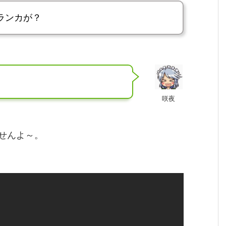
ランカが？
咲夜
せんよ～。