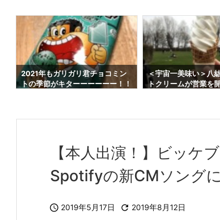
つ
2021年もガリガリ君チョコミン
＜宇宙一美味い＞八
トの季節がキターーーーーー！！
トクリームが営業を
【今年もTシャツ当てよう】
た！！【2021年最新
【本人出演！】ビッケブラ
Spotifyの新CMソング


2019年5月17日
2019年8月12日