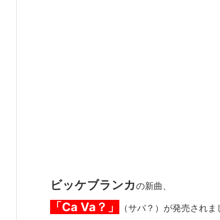
ビッケブランカ
の新曲、
「Ca Va？」
（サバ？）が発売されま