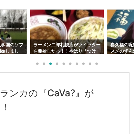
紘学園のソフ
ラーメン二郎札幌店がツイッター
喜久福の呪
開始しまし
を開始したっ！！やはり「つけ
スメのずん
情報】
麺」は美味かった･･･。
でも通販出
ンカの『CaVa?』が
に！