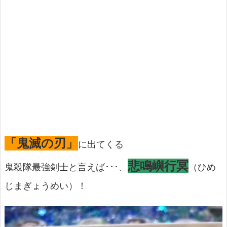
「鬼滅の刃」
に出てくる
悲鳴嶼行冥
鬼殺隊最強剣士と言えば･･･、
（ひめ
じまぎょうめい）！