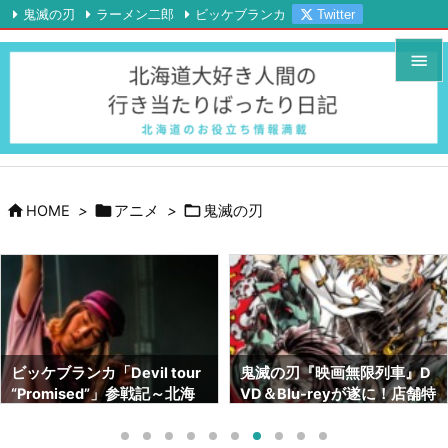
鬼滅の刃
ラーメン二郎
ビッケブランカ
Twitter

Instagram
YouTube
RSS
Feedly


メニュ

サイド




HOME
>
アニメ
>
鬼滅の刃
前へ

次へ

検索
鬼滅の刃『映画無限列車』D
鬼滅の刃画集『幾星霜』が素
VD＆Blu-reyが遂に！店舗特
晴らしい！！ネタバレも！！
典はどこがいい！？【北海道
～サイズや内容～【北海道で
でも予約出来ます】
も売ってます】