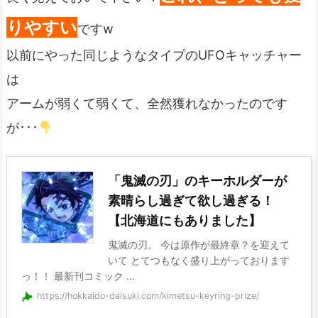
りやすい
ですw
以前にやった同じようなタイプのUFOキャッチャー
は
アームが弱くて弱くて、全然獲れなかったのです
が･･･
「鬼滅の刃」のキーホルダーが
素晴らし過ぎて欲し過ぎる！
【北海道にもありました】
鬼滅の刃。 今は原作が最終章？を迎えて
いて とてつもなく盛り上がっております
っ！！ 最新刊コミック ...
https://hokkaido-daisuki.com/kimetsu-keyring-prize/