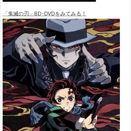
「鬼滅の刃」BD･DVDをみてみる！