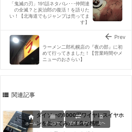
「鬼滅の刃」191話ネタバレ･･･仲間達
の全滅？と炭治郎の復活！を語りた
い！【北海道でもジャンプは売ってま
す】

Prev
ラーメン二郎札幌店の『夜の部』に初
めて行ってきました！【営業時間やメ
ニューのおさらい】

関連記事
ダイソーの1000円ワイヤレスイヤホ




ンを使ってみた正直な感想
メニュー
サイドバー
上へ
ホーム