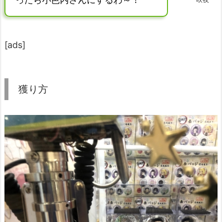
[ads]
獲り方