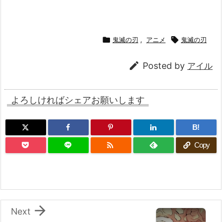

鬼滅の刃
,
アニメ

鬼滅の刃

Posted by
アイル
よろしければシェアお願いします
B!

Copy

Next