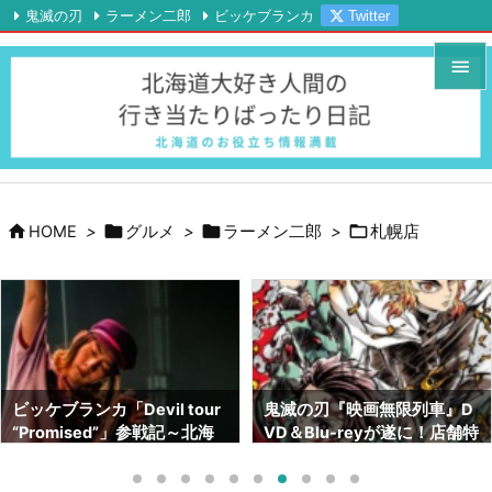
鬼滅の刃
ラーメン二郎
ビッケブランカ
Twitter

Instagram
YouTube
RSS
Feedly


メニュ

サイド





HOME
>
グルメ
>
ラーメン二郎
>
札幌店
前へ

次へ

検索
鬼滅の刃『映画無限列車』D
鬼滅の刃画集『幾星霜』が素
VD＆Blu-reyが遂に！店舗特
晴らしい！！ネタバレも！！
典はどこがいい！？【北海道
～サイズや内容～【北海道で
でも予約出来ます】
も売ってます】