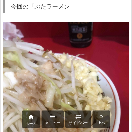
今回の「ぶたラーメン」




メニュー
サイドバー
上へ
ホーム