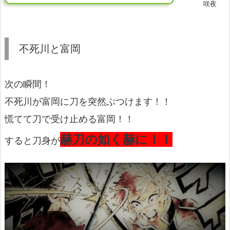
咲夜
不死川と富岡
次の瞬間！
不死川が富岡に刀を突然ぶつけます！！
慌てて刀で受け止める富岡！！
赫刀の如く赫に！！
すると刀身が