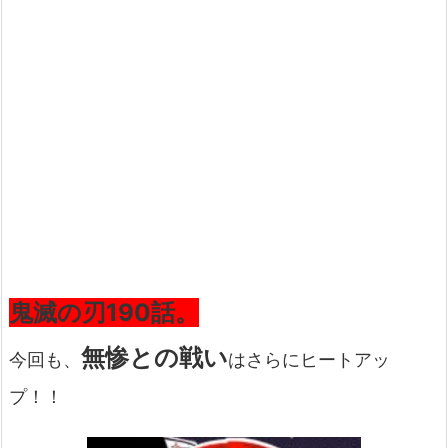
鬼滅の刃190話。
無惨との戦い
今回も、
はさらにヒートアッ
プ！！