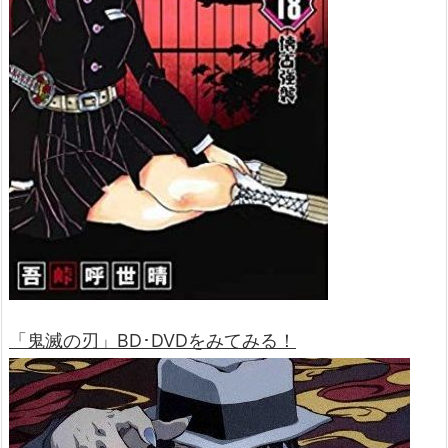
「鬼滅の刃」BD･DVDをみてみる！