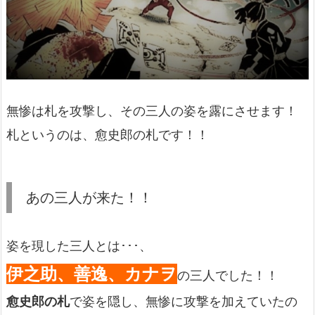
無惨は札を攻撃し、その三人の姿を露にさせます！
札というのは、愈史郎の札です！！
あの三人が来た！！
姿を現した三人とは･･･、
伊之助、善逸、カナヲ
の三人でした！！
愈史郎の札
で姿を隠し、無惨に攻撃を加えていたの