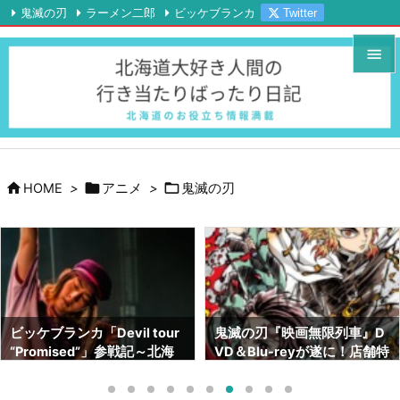
鬼滅の刃
ラーメン二郎
ビッケブランカ
Twitter

Instagram
YouTube
RSS
Feedly


メニュ

サイド




HOME
>
アニメ
>
鬼滅の刃
前へ

次へ

検索
鬼滅の刃『映画無限列車』D
鬼滅の刃画集『幾星霜』が素
VD＆Blu-reyが遂に！店舗特
晴らしい！！ネタバレも！！
典はどこがいい！？【北海道
～サイズや内容～【北海道で
でも予約出来ます】
も売ってます】