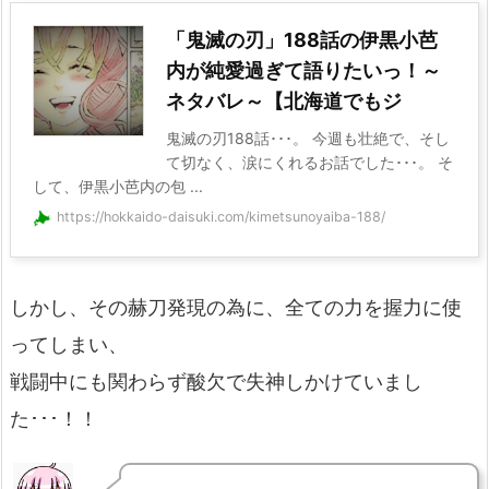
「鬼滅の刃」188話の伊黒小芭
内が純愛過ぎて語りたいっ！～
ネタバレ～【北海道でもジ
鬼滅の刃188話･･･。 今週も壮絶で、そし
て切なく、涙にくれるお話でした･･･。 そ
して、伊黒小芭内の包 ...
https://hokkaido-daisuki.com/kimetsunoyaiba-188/
しかし、その赫刀発現の為に、全ての力を握力に使
ってしまい、
戦闘中にも関わらず酸欠で失神しかけていまし
た･･･！！