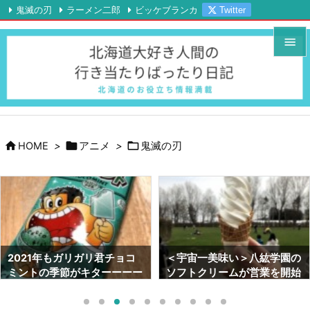
鬼滅の刃
ラーメン二郎
ビッケブランカ
Twitter

Instagram
YouTube
RSS
Feedly


メニュ

サイド




HOME
>
アニメ
>
鬼滅の刃
前へ

次へ

検索
＜宇宙一美味い＞八紘学園の
ラーメン二郎札幌店がツイッ
ソフトクリームが営業を開始
ターを開始したっ！！やはり
しました！！【2021年最新
「つけ麺」は美味かっ
情報】
た･･･。