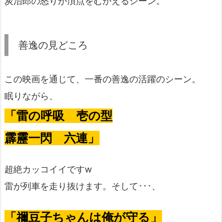
炭治郎の怒りが頂点をむかえるシーン。
善逸の見どころ
この映画を通じて、一番の善逸の活躍のシーン。
眠りながら、
「雷の呼吸 壱の型
霹靂一閃 六連」
超絶カッコイイですw
雷が列車を走り抜けます。そして･･･、
「禰豆子ちゃんは俺が守る」