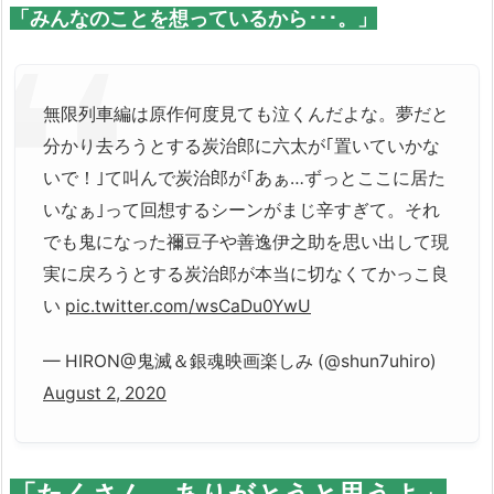
「みんなのことを想っているから･･･。」
無限列車編は原作何度見ても泣くんだよな。夢だと
分かり去ろうとする炭治郎に六太が｢置いていかな
いで！｣て叫んで炭治郎が｢あぁ…ずっとここに居た
いなぁ｣って回想するシーンがまじ辛すぎて。それ
でも鬼になった禰豆子や善逸伊之助を思い出して現
実に戻ろうとする炭治郎が本当に切なくてかっこ良
い
pic.twitter.com/wsCaDu0YwU
— HIRON@鬼滅＆銀魂映画楽しみ (@shun7uhiro)
August 2, 2020