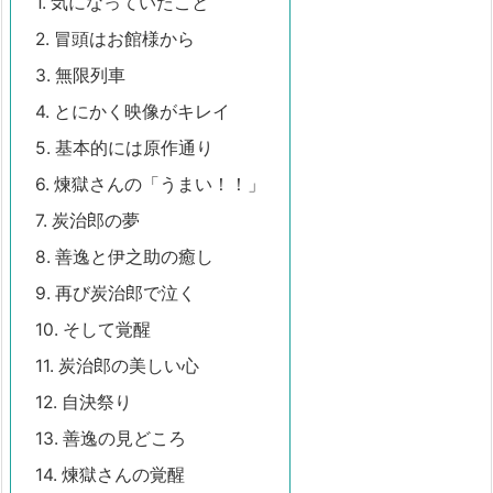
1.
気になっていたこと
2.
冒頭はお館様から
3.
無限列車
4.
とにかく映像がキレイ
5.
基本的には原作通り
6.
煉獄さんの「うまい！！」
7.
炭治郎の夢
8.
善逸と伊之助の癒し
9.
再び炭治郎で泣く
10.
そして覚醒
11.
炭治郎の美しい心
12.
自決祭り
13.
善逸の見どころ
14.
煉獄さんの覚醒