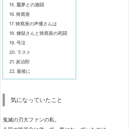
15.
魘夢との激闘
16.
猗窩座
17.
猗窩座の声優さんは
18.
煉獄さんと猗窩座の死闘
19.
号泣
20.
ラスト
21.
炭治郎
22.
最後に
気になっていたこと
鬼滅の刃大ファンの私。