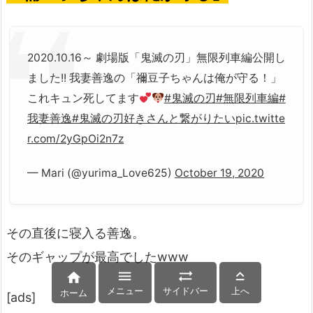
2020.10.16～ 劇場版「鬼滅の刃」無限列車編公開し
ました!! 我妻善逸の「禰豆子ちゃんは俺が守る！」
これキュン死してます
#鬼滅の刃
#無限列車編
#
我妻善逸
#鬼滅の刃好きさんと繋がりたい
pic.twitte
r.com/2yGpOi2n7z
— Mari (@yurima_Love625)
October 19, 2020
その直後に寝入る善逸。
そのギャップが最高でしたwww




メニュー
サイドバー
上へ
ホーム
[ads]