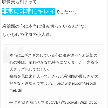
映像美も相まって、
非常に非常にキレイ
でした･･･。
炭治郎の心は本当に澄み切っているんだな。
しかも心の化身の小人達。
本当に…ギスギスしている心に澄み渡った炭治郎の
心の核は、晴れやかな気持ちになりました。光る小
人グッズ化して欲しい。
映画を見に来た人って、きっと炭治郎の優しさが大
好きな人達なんですよね。
pic.twitter.com/aebx6
meDdn
— こむofぎ@ハカマダLOVE (@SukiyakiWiz)
Octo