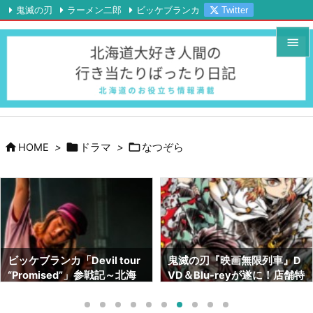
鬼滅の刃
ラーメン二郎
ビッケブランカ
Twitter

Instagram
YouTube
RSS
Feedly


メニュ

サイド




HOME
>
ドラマ
>
なつぞら
前へ

次へ

検索
鬼滅の刃『映画無限列車』D
鬼滅の刃画集『幾星霜』が素
VD＆Blu-reyが遂に！店舗特
晴らしい！！ネタバレも！！
典はどこがいい！？【北海道
～サイズや内容～【北海道で
でも予約出来ます】
も売ってます】