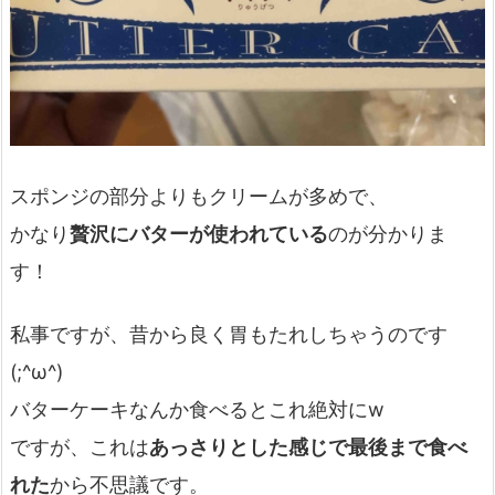
スポンジの部分よりもクリームが多めで、
かなり
贅沢にバターが使われている
のが分かりま
す！
私事ですが、昔から良く胃もたれしちゃうのです
(;^ω^)
バターケーキなんか食べるとこれ絶対にw
ですが、これは
あっさりとした感じで最後まで食べ
れた
から不思議です。