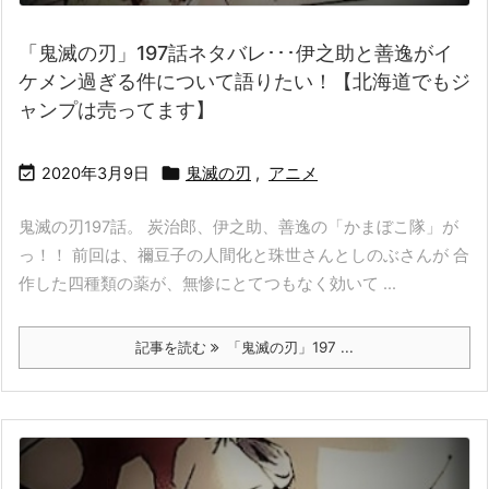
「鬼滅の刃」197話ネタバレ･･･伊之助と善逸がイ
ケメン過ぎる件について語りたい！【北海道でもジ
ャンプは売ってます】


2020年3月9日
鬼滅の刃
,
アニメ
鬼滅の刃197話。 炭治郎、伊之助、善逸の「かまぼこ隊」が
っ！！ 前回は、禰豆子の人間化と珠世さんとしのぶさんが 合
作した四種類の薬が、無惨にとてつもなく効いて ...
記事を読む
「鬼滅の刃」197 ...