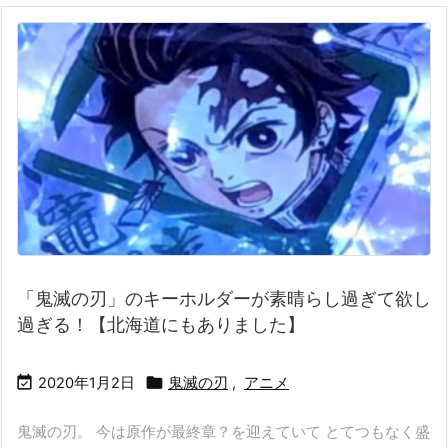
「鬼滅の刃」のキーホルダーが素晴らし過ぎて欲し
過ぎる！【北海道にもありました】


2020年1月2日
鬼滅の刃
,
アニメ
鬼滅の刃。 今は原作が最終章？を迎えていて とてつもなく盛