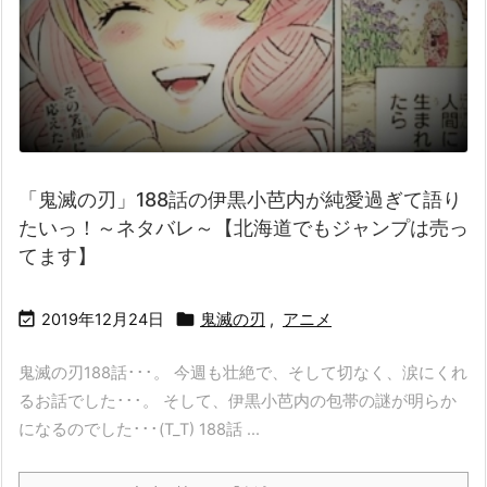
「鬼滅の刃」188話の伊黒小芭内が純愛過ぎて語り
たいっ！～ネタバレ～【北海道でもジャンプは売っ
てます】


2019年12月24日
鬼滅の刃
,
アニメ
鬼滅の刃188話･･･。 今週も壮絶で、そして切なく、涙にくれ
るお話でした･･･。 そして、伊黒小芭内の包帯の謎が明らか
になるのでした･･･(T_T) 188話 ...