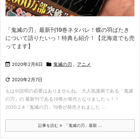
「鬼滅の刃」最新刊19巻ネタバレ！蝶の羽ばたき
について語りたいっ！特典も紹介！【北海道でも売
ってます】


2020年2月6日
鬼滅の刃
,
アニメ

2020年2月7日
もはや説明の必要はありませんね。 大人気漫画である「鬼滅
の刃」の 最新刊である19巻が発売となりましたっ！！
2020.2.4「鬼滅の刃」19巻が発売されました ...
記事を読む
「鬼滅の刃」最新 ...