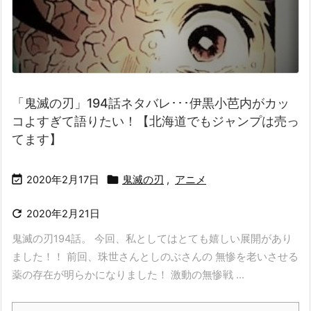
「鬼滅の刃」194話ネタバレ･･･伊黒小芭内がカッ
コよすぎて語りたい！【北海道でもジャンプは売っ
てます】


2020年2月17日
鬼滅の刃
,
アニメ

2020年2月21日
鬼滅の刃194話。 今回、私としてはとても嬉しい展開があり
ました！！ 前回、珠世さんとしのぶさんの 無惨を老いさせる
薬の存在が明らかになりました！ 激動の無惨戦 ...