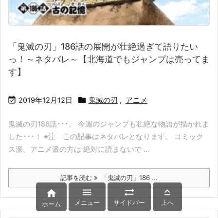
「鬼滅の刃」186話の展開が壮絶過ぎて語りたい
っ！～ネタバレ～【北海道でもジャンプは売ってま
す】


2019年12月12日
鬼滅の刃
,
アニメ
鬼滅の刃186話･･･。 今週のジャンプも壮絶な物語が描かれま
した･･･！ ※注 この記事はネタバレとなります。 コミック
ス派、アニメ派の方は 絶対に読まないで ...
記事を読む
「鬼滅の刃」186 ...




メニュー
サイドバー
上へ
ホーム