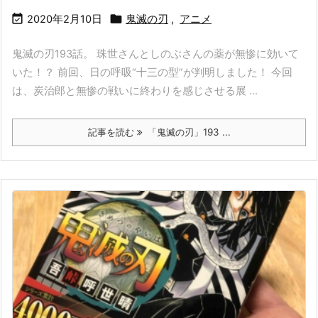


2020年2月10日
鬼滅の刃
,
アニメ
鬼滅の刃193話。 珠世さんとしのぶさんの薬が無惨に効いて
いた！？ 前回、日の呼吸“十三の型”が判明しました！ 今回
は、炭治郎と無惨の戦いに終わりを感じさせる展 ...
記事を読む
「鬼滅の刃」193 ...