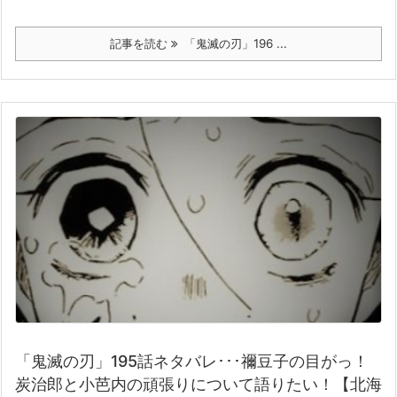
記事を読む
「鬼滅の刃」196 ...
「鬼滅の刃」195話ネタバレ･･･禰豆子の目がっ！
炭治郎と小芭内の頑張りについて語りたい！【北海