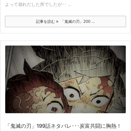
よって崩れだした所でしたが･･ ...
記事を読む
「鬼滅の刃」200 ...
「鬼滅の刃」199話ネタバレ･･･炭富共闘に胸熱！