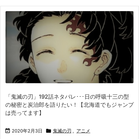
「鬼滅の刃」192話ネタバレ･･･日の呼吸十三の型
の秘密と炭治郎を語りたい！【北海道でもジャンプ
は売ってます】


2020年2月3日
鬼滅の刃
,
アニメ