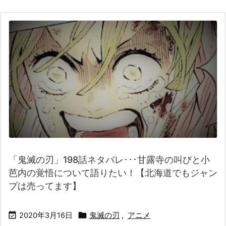
「鬼滅の刃」198話ネタバレ･･･甘露寺の叫びと小
芭内の覚悟について語りたい！【北海道でもジャン
プは売ってます】


2020年3月16日
鬼滅の刃
,
アニメ