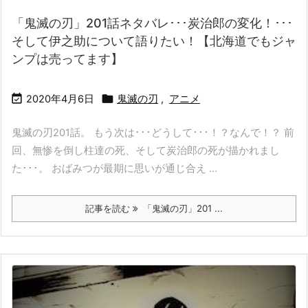
「鬼滅の刃」201話ネタバレ･･･炭治郎の変化！･･･
そして伊之助について語りたい！【北海道でもジャ
ンプは売ってます】


2020年4月6日
鬼滅の刃
,
アニメ
鬼滅の刃201話。 もう次は･･･どうして･･･！？なんで！？ 前
回、無惨を倒し柱達の死、そして炭治郎の死が描かれまし
た･･･。 おばみつが最期に思いが通じ合え ...
記事を読む
「鬼滅の刃」201 ...