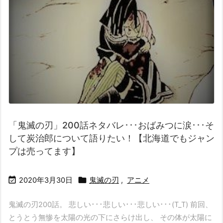
「鬼滅の刃」200話ネタバレ･･･おばみつに涙･･･そ
して炭治郎について語りたい！【北海道でもジャン
プは売ってます】


2020年3月30日
鬼滅の刃
,
アニメ
鬼滅の刃200話。 悲しい･･･悲しい･･･悲しい･･･(T_T) 前回、
とうとう無惨を太陽の光の下にさらけ出し、 その体が太陽に