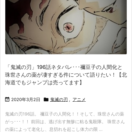
「鬼滅の刃」196話ネタバレ･･･禰豆子の人間化と
珠世さんの薬が凄すぎる件について語りたい！【北
海道でもジャンプは売ってます】


2020年3月2日
鬼滅の刃
,
アニメ
鬼滅の刃196話。 禰豆子の人間化！！そして、珠世さんの薬
がっ･･･！！ 前回は、逃げ出す無惨に粘る鬼殺隊。 珠世さん
の薬によって老化し、息切れを起こし体力の限 ...