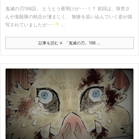
鬼滅の刃198話。 とうとう夜明けが･･･！？ 前回は、珠世さ
んや鬼殺隊の執念が凄まじく、 無惨を追い込んでいく姿が描
写されていましたが･･･
...
記事を読む
「鬼滅の刃」198 ...