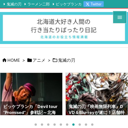
鬼滅の刃
ラーメン二郎
ビッケブランカ
Twitter

Instagram
YouTube
RSS
Feedly


メニュ

サイド




HOME
>
アニメ
>
鬼滅の刃
前へ

次へ

検索
鬼滅の刃『映画無限列車』D
鬼滅の刃画集『幾星霜』が素
VD＆Blu-reyが遂に！店舗特
晴らしい！！ネタバレも！！
典はどこがいい！？【北海道
～サイズや内容～【北海道で
でも予約出来ます】
も売ってます】