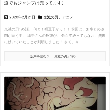
道でもジャンプは売ってます】


2020年2月21日
鬼滅の刃
,
アニメ
鬼滅の刃195話。 何と！禰豆子がっ！！ 前回は、無惨との激
闘が続く中、 縁壱さんの攻撃が、 数百年経ってもなお、無惨
に効いていたことが判明しました！ さて、今 ...
記事を読む
「鬼滅の刃」195 ...