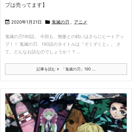
プは売ってます】


2020年1月21日
鬼滅の刃
,
アニメ
鬼滅の刃190話。 今回も、無惨との戦いはさらにヒートアッ
プ！！ 鬼滅の刃、190話のタイトルは『ぞくぞくと』。 さ
て、どんなお話なのでしょうか！？ ...
記事を読む
「鬼滅の刃」190 ...