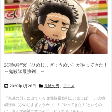
悲鳴嶼行冥（ひめじまぎょうめい）がやってきた！
～鬼殺隊最強剣士～


2020年1月26日
鬼滅の刃
,
アニメ
「鬼滅の刃」に出てくる 鬼殺隊最強剣士と言えば･･･、悲鳴
嶼行冥（ひめじまぎょうめい）！ “やってきた！”というの
は、少々大袈裟ですねw ゲーセンのUFOキャッ ...