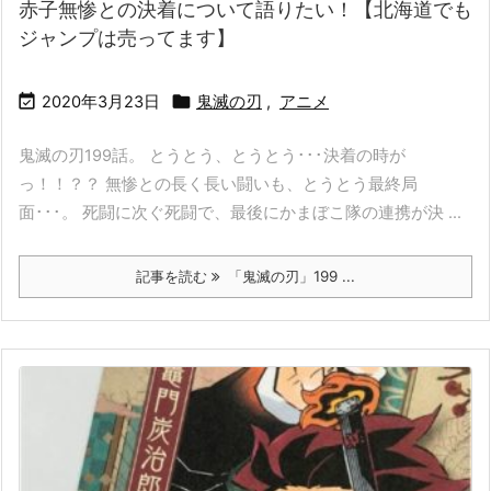
赤子無惨との決着について語りたい！【北海道でも
ジャンプは売ってます】


2020年3月23日
鬼滅の刃
,
アニメ
鬼滅の刃199話。 とうとう、とうとう･･･決着の時が
っ！！？？ 無惨との長く長い闘いも、とうとう最終局
面･･･。 死闘に次ぐ死闘で、最後にかまぼこ隊の連携が決 ...
記事を読む
「鬼滅の刃」199 ...