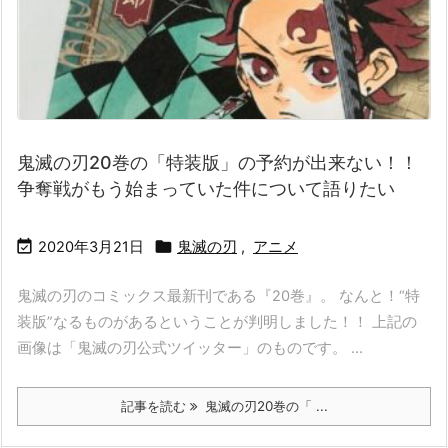
鬼滅の刃20巻の「特装版」の予約が出来ない！！
争奪戦がもう始まっていた件について語りたい


2020年3月21日
鬼滅の刃
,
アニメ
鬼滅の刃のコミックス最新刊である『20巻』。 なんと！“特
装版”なるものがあるということが判明しました！！ 上記の
画像は「鬼滅の刃公式ツイッター」のものです。 ...
記事を読む
鬼滅の刃20巻の「 ...