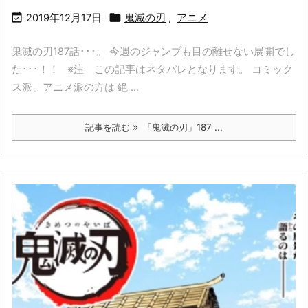


2019年12月17日
鬼滅の刃
,
アニメ
鬼滅の刃187話･･･。 今週のジャンプも目の離せない展開でし
た･･･！！ ※注 この記事はネタバレとなります。 コミック
ス派、アニメ派の方は 絶 ...
記事を読む
「鬼滅の刃」187 ...