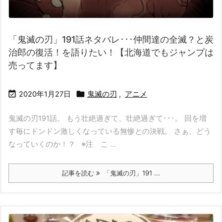
「鬼滅の刃」191話ネタバレ･･･仲間達の全滅？と炭
治郎の復活！を語りたい！【北海道でもジャンプは
売ってます】


2020年1月27日
鬼滅の刃
,
アニメ
鬼滅の刃191話。 もう壮絶過ぎて、壮絶過ぎて･･･。 回を増
す毎にドンドン激しくなっている無惨との決戦。 さぁ、どう
なっていくのか！？ ※注 こ ...
記事を読む
「鬼滅の刃」191 ...