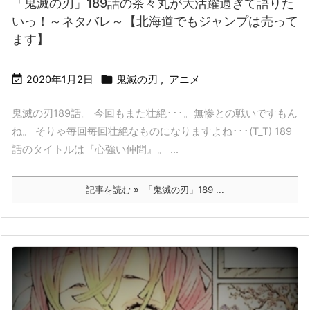
「鬼滅の刃」189話の茶々丸が大活躍過ぎて語りた
いっ！～ネタバレ～【北海道でもジャンプは売って
ます】


2020年1月2日
鬼滅の刃
,
アニメ
鬼滅の刃189話。 今回もまた壮絶･･･。無惨との戦いですもん
ね。 そりゃ毎回毎回壮絶なものになりますよね･･･(T_T) 189
話のタイトルは『心強い仲間』。 ...
記事を読む
「鬼滅の刃」189 ...