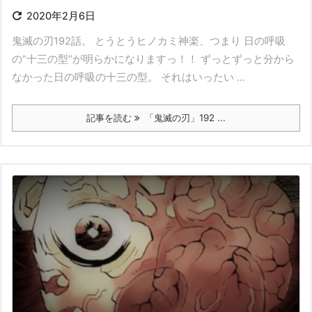

2020年2月6日
鬼滅の刃192話。 とうとうヒノカミ神楽、つまり 日の呼吸
の“十三の型”が明らかになりますっ！！ ずっとずっと分から
なかった日の呼吸の十三の型。 それはいったい ...
記事を読む
「鬼滅の刃」192 ...